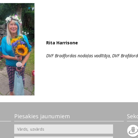
Rita Harrisone
‌
DVF Bradfordas nodaļas vadītāja, D
Piesakies jaunumiem
Sek