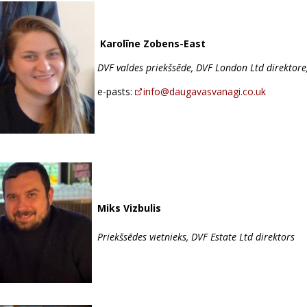
Karolīne Zobens-East
DVF valdes priekšsēde,
DVF London Ltd direktore,
e-pasts:
info@daugavasvanagi.co.uk
Miks Vizbulis
Priekšsēdes vietnieks,
DVF Estate Ltd direktors