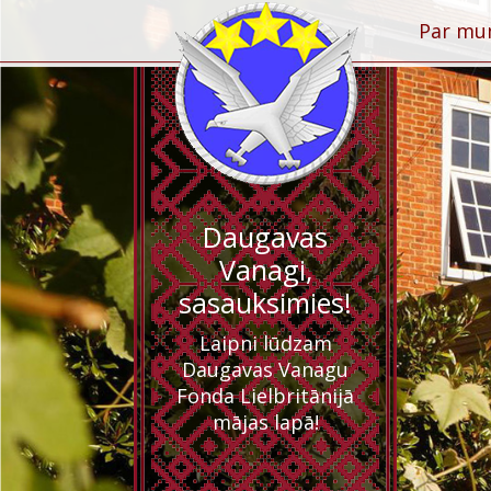
Par m
Daugavas
Vanagi,
sasauksimies!
Laipni lūdzam
Daugavas Vanagu
Fonda Lielbritānijā
mājas lapā!