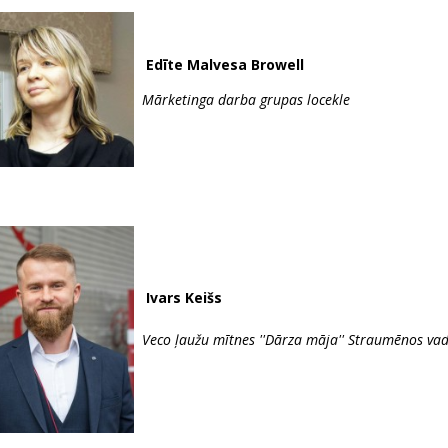
Edīte Malvesa Browell
Mārketinga darba grupas locekle
Ivars Keišs
Veco ļaužu mītnes ''Dārza māja'' Straumēnos vad