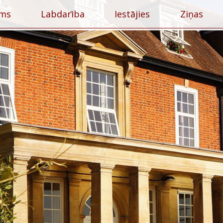
ums
Labdarība
Iestājies
Ziņas