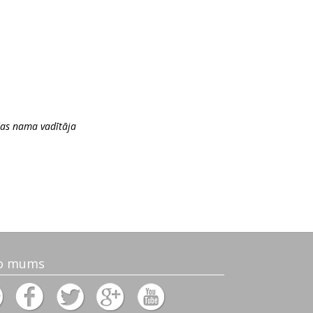
VF Brafdordas nama vadītāja
o mums