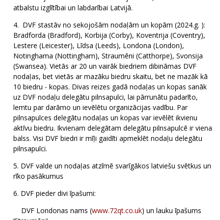
atbalstu izglītībai un labdarībai Latvijā.
4. DVF stastāv no sekojošām nodaļām un kopām (2024.g. ):
Bradforda (Bradford), Korbija (Corby), Koventrija (Coventry),
Lestere (Leicester), Līdsa (Leeds), Londona (London),
Notinghama (Nottingham), Straumēni (Catthorpe), Svonsija
(Swansea). Vietās ar 20 un vairāk biedriem dibināmas DVF
nodaļas, bet vietās ar mazāku biedru skaitu, bet ne mazāk kā
10 biedru - kopas. Divas reizes gadā nodaļas un kopas sanāk
uz DVF nodaļu delegātu pilnsapulci, lai pārrunātu padarīto,
lemtu par darāmo un ievēlētu organizācijas vadību. Par
pilnsapulces delegātu nodaļas un kopas var ievēlēt ikvienu
aktīvu biedru. Ikvienam delegātam delegātu pilnsapulcē ir viena
balss. Visi DVF biedri ir mīļi gaidīti apmeklēt nodaļu delegātu
pilnsapulci.
5. DVF valde un nodaļas atzīmē svarīgākos latviešu svētkus un
rīko pasākumus
6. DVF pieder divi īpašumi:
DVF Londonas nams (
www.72qt.co.uk
) un lauku īpašums