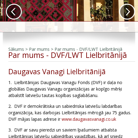
Sākums
>
Par mums
>
Par mums - DVF/LWT Lielbritānijā
Par mums - DVF/LWT Lielbritānijā
Daugavas Vanagi Lielbritānijā
1. Lielbritānijas Daugavas Vanagu Fonds (DVF) ir daļa no
globālas Daugavas Vanagu organizācijas ar kopīgo mērķi
atbalstīt latviešu tautas kopības saglabāšanu.
2. DVF ir demokrātiska un sabiedriska latviešu labdarības
organizācija, kas darbojas Lielbritānijas mērogā jau 75 gadus.
DVF mājas lapas adrese ir
www.daugavasvanagi.co.uk
3. DVF ar savu pieredzi un saviem īpašumiem atbalsta
Lielbritānijas latviešu sabie­drības vajadzības, kā arī sniedz