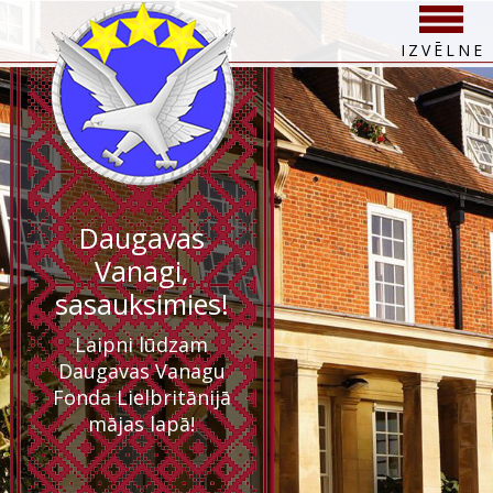
IZVĒLNE
Daugavas
Vanagi,
sasauksimies!
Laipni lūdzam
Daugavas Vanagu
Fonda Lielbritānijā
mājas lapā!