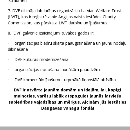
‘Straumēni’
7. DVF dibināja labdarības organizāciju Latvian Welfare Trust
(LWT), kas ir reģistrēta pie Anglijas valsts iestādes Charity
Commission, kas pārskata LWT darbību un īpašumus.
8. DVF galvenie izaicinājumi tuvākos gados ir:
· organizācijas biedru skaita paaugstināšana un jaunu nodaļu
dibināšana
· DVF kultūras modernizēšana
· organizācijas nodošana jaunākām paaudzēm
· DVF komerciālo īpašumu turpmākā finansiālā attīstība
DVF ir atvērta jaunām domām un idejām, lai, kopīgi
mainoties, varētu labāk atspoguļot jaunās latviešu
sabiedrības vajadzības un mērķus. Aicinām Jūs iestāties
Daugavas Vanagu fondā!